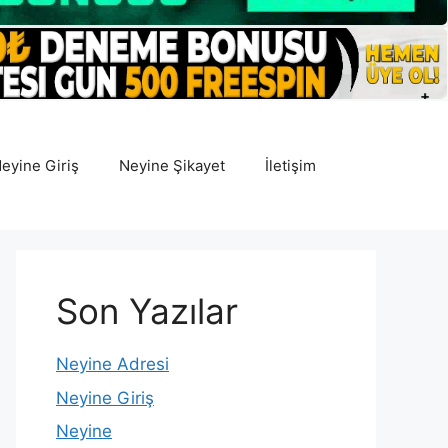
eyine Giriş
Neyine Şikayet
İletişim
Son Yazılar
Neyine Adresi
Neyine Giriş
Neyine