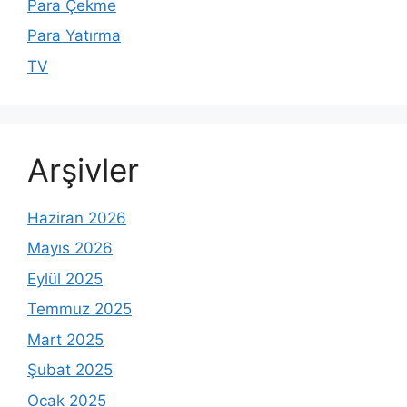
Para Çekme
Para Yatırma
TV
Arşivler
Haziran 2026
Mayıs 2026
Eylül 2025
Temmuz 2025
Mart 2025
Şubat 2025
Ocak 2025