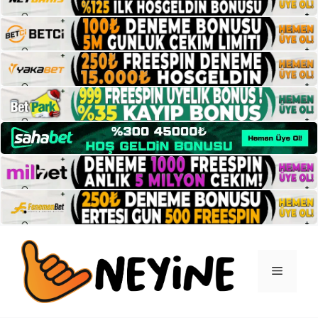
İçeriğe
atla
Menü