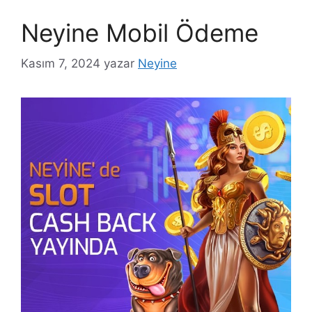
Neyine Mobil Ödeme
Kasım 7, 2024
yazar
Neyine