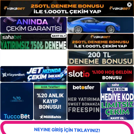
×
NEYINE GİRİŞ İÇİN TIKLAYINIZ!