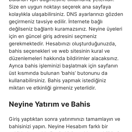
Size en uygun noktayı seçerek ana sayfaya
kolaylıkla ulaşabilirsiniz. DNS ayarlarınızı gözden
geçirmeniz tavsiye edilir. İnternete bağlı
değilseniz bağlantı kuramazsınız. Neyine üyeleri
için en güncel giriş adresini seçmeniz
gerekmektedir. Hesabınızı oluşturduğunuzda,
bahis seçenekleri ve web sitesinin kural ve
düzenlemeleri hakkında bildirimler alacaksınız.
Ayrıca bahis işleminizi başlatmak için sayfanın
üst kısmında bulunan ‘bahis’ butonunu da
kullanabilirsiniz. Bahis yapmak istediğiniz
miktarı ve etkinliği girmeniz yeterlidir.
Neyine Yatırım ve Bahis
Giriş yaptıktan sonra yatırımınızı tamamlayın ve
bahisinizi yapın. Neyine Hesabım farklı bir