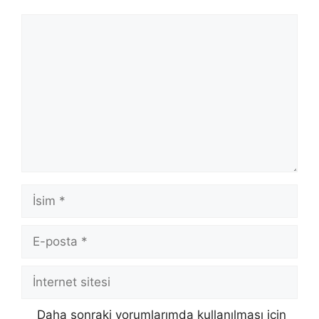
Yorum
İsim
E-
posta
İnternet
sitesi
Daha sonraki yorumlarımda kullanılması için