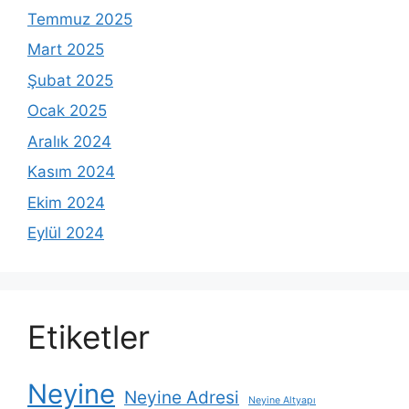
Temmuz 2025
Mart 2025
Şubat 2025
Ocak 2025
Aralık 2024
Kasım 2024
Ekim 2024
Eylül 2024
Etiketler
Neyine
Neyine Adresi
Neyine Altyapı