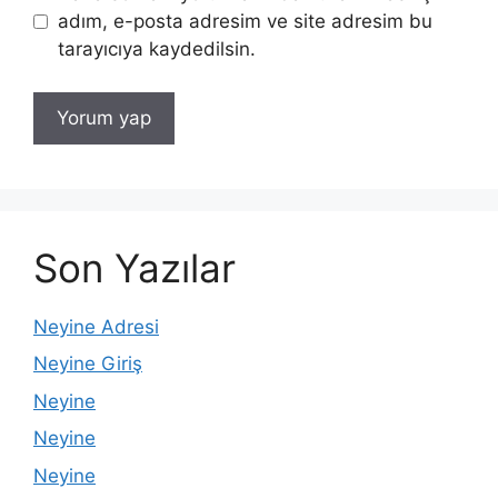
adım, e-posta adresim ve site adresim bu
tarayıcıya kaydedilsin.
Son Yazılar
Neyine Adresi
Neyine Giriş
Neyine
Neyine
Neyine