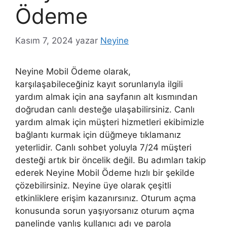
Ödeme
Kasım 7, 2024
yazar
Neyine
Neyine Mobil Ödeme olarak,
karşılaşabileceğiniz kayıt sorunlarıyla ilgili
yardım almak için ana sayfanın alt kısmından
doğrudan canlı desteğe ulaşabilirsiniz. Canlı
yardım almak için müşteri hizmetleri ekibimizle
bağlantı kurmak için düğmeye tıklamanız
yeterlidir. Canlı sohbet yoluyla 7/24 müşteri
desteği artık bir öncelik değil. Bu adımları takip
ederek Neyine Mobil Ödeme hızlı bir şekilde
çözebilirsiniz. Neyine üye olarak çeşitli
etkinliklere erişim kazanırsınız. Oturum açma
konusunda sorun yaşıyorsanız oturum açma
panelinde yanlış kullanıcı adı ve parola