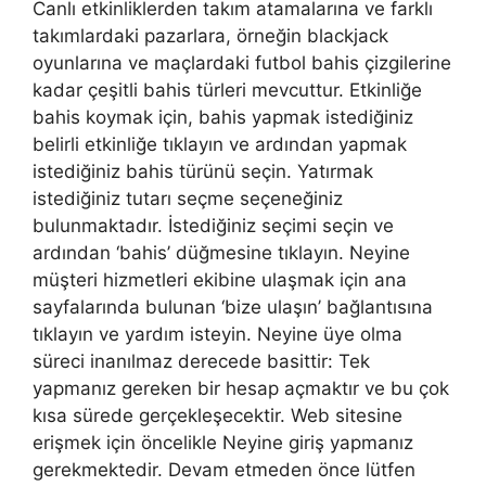
Canlı etkinliklerden takım atamalarına ve farklı
takımlardaki pazarlara, örneğin blackjack
oyunlarına ve maçlardaki futbol bahis çizgilerine
kadar çeşitli bahis türleri mevcuttur. Etkinliğe
bahis koymak için, bahis yapmak istediğiniz
belirli etkinliğe tıklayın ve ardından yapmak
istediğiniz bahis türünü seçin. Yatırmak
istediğiniz tutarı seçme seçeneğiniz
bulunmaktadır. İstediğiniz seçimi seçin ve
ardından ‘bahis’ düğmesine tıklayın. Neyine
müşteri hizmetleri ekibine ulaşmak için ana
sayfalarında bulunan ‘bize ulaşın’ bağlantısına
tıklayın ve yardım isteyin. Neyine üye olma
süreci inanılmaz derecede basittir: Tek
yapmanız gereken bir hesap açmaktır ve bu çok
kısa sürede gerçekleşecektir. Web sitesine
erişmek için öncelikle Neyine giriş yapmanız
gerekmektedir. Devam etmeden önce lütfen