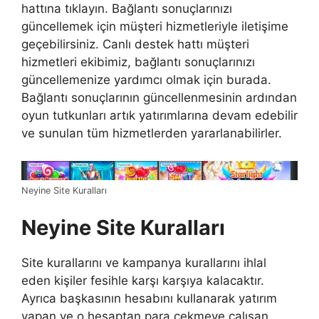
hattına tıklayın. Bağlantı sonuçlarınızı
güncellemek için müşteri hizmetleriyle iletişime
geçebilirsiniz. Canlı destek hattı müşteri
hizmetleri ekibimiz, bağlantı sonuçlarınızı
güncellemenize yardımcı olmak için burada.
Bağlantı sonuçlarının güncellenmesinin ardından
oyun tutkunları artık yatırımlarına devam edebilir
ve sunulan tüm hizmetlerden yararlanabilirler.
Neyine Site Kuralları
Neyine Site Kuralları
Site kurallarını ve kampanya kurallarını ihlal
eden kişiler fesihle karşı karşıya kalacaktır.
Ayrıca başkasının hesabını kullanarak yatırım
yapan ve o hesaptan para çekmeye çalışan