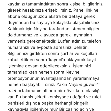
kaydınızı tamamladıktan sonra kişisel bilgilerinizi
girerek hesabınıza erişebilirsiniz. Panel linkine
abone olduğunuzda ekstra bir detaya gerek
duymadan bu sayfaya kolaylıkla ulaşabilirsiniz.
Katılmak için Neyine tarafından istenen bilgileri
doldurmanız ve kılavuzda gerekli ayrıntıları
vermeniz gerekmektedir. Lütfen adınızı, telefon
numaranızı ve e-posta adresinizi belirtin.
Bilgilerinizi girdikten sonra şartlar ve koşulları
kabul ettikten sonra ‘kaydol’a tıklayarak kayıt
işlemine devam edebileceksiniz. İşleminizi
tamamladıktan hemen sonra Neyine
promosyonunun avantajlarından yararlanmaya
hemen başlayabilirsiniz. Yakın
Neyine güvenilir
rulet
ortalamanın altında bir döviz kuru olasılığı
var. Bu bahis şirketi komisyoncu değeri ve rulet
bahisleri dışında başka herhangi bir gelir
kaynağıyla ilgileniyor mu? Bir casino açın ve