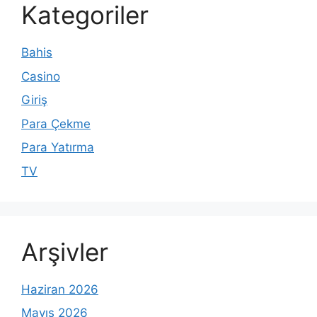
Kategoriler
Bahis
Casino
Giriş
Para Çekme
Para Yatırma
TV
Arşivler
Haziran 2026
Mayıs 2026