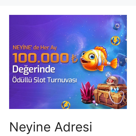
Neyine Adresi