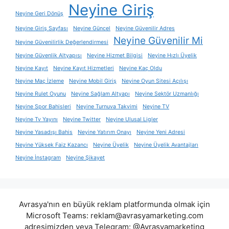
Neyine Giriş
Neyine Geri Dönüş
Neyine Giriş Sayfası
Neyine Güncel
Neyine Güvenilir Adres
Neyine Güvenilir Mi
Neyine Güvenilirlik Değerlendirmesi
Neyine Güvenlik Altyapısı
Neyine Hizmet Bilgisi
Neyine Hızlı Üyelik
Neyine Kayıt
Neyine Kayıt Hizmetleri
Neyine Kaç Oldu
Neyine Maç İzleme
Neyine Mobil Giriş
Neyine Oyun Sitesi Açılışı
Neyine Rulet Oyunu
Neyine Sağlam Altyapı
Neyine Sektör Uzmanlığı
Neyine Spor Bahisleri
Neyine Turnuva Takvimi
Neyine TV
Neyine Tv Yayını
Neyine Twitter
Neyine Ulusal Ligler
Neyine Yasadışı Bahis
Neyine Yatırım Onayı
Neyine Yeni Adresi
Neyine Yüksek Faiz Kazancı
Neyine Üyelik
Neyine Üyelik Avantajları
Neyine İnstagram
Neyine Şikayet
Avrasya'nın en büyük reklam platformunda olmak için
Microsoft Teams:
reklam@avrasyamarketing.com
adresimizden veya Telegram: @Avrasyamarketing