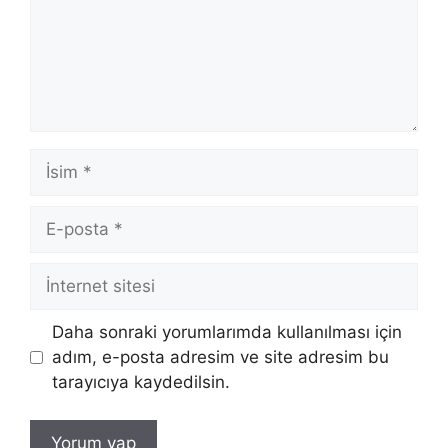
İsim
E-
posta
İnternet
sitesi
Daha sonraki yorumlarımda kullanılması için
adım, e-posta adresim ve site adresim bu
tarayıcıya kaydedilsin.