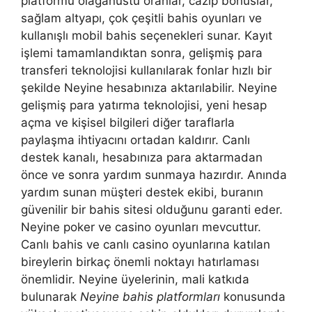
platformu olağanüstü oranlar, cazip bonuslar,
sağlam altyapı, çok çeşitli bahis oyunları ve
kullanışlı mobil bahis seçenekleri sunar. Kayıt
işlemi tamamlandıktan sonra, gelişmiş para
transferi teknolojisi kullanılarak fonlar hızlı bir
şekilde Neyine hesabınıza aktarılabilir. Neyine
gelişmiş para yatırma teknolojisi, yeni hesap
açma ve kişisel bilgileri diğer taraflarla
paylaşma ihtiyacını ortadan kaldırır. Canlı
destek kanalı, hesabınıza para aktarmadan
önce ve sonra yardım sunmaya hazırdır. Anında
yardım sunan müşteri destek ekibi, buranın
güvenilir bir bahis sitesi olduğunu garanti eder.
Neyine poker ve casino oyunları mevcuttur.
Canlı bahis ve canlı casino oyunlarına katılan
bireylerin birkaç önemli noktayı hatırlaması
önemlidir. Neyine üyelerinin, mali katkıda
bulunarak
Neyine bahis platformları
konusunda