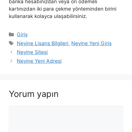
banka hesabınızdan veya ön ödemeli
kartınızdan iki para çekme yönteminden birini
kullanarak kolayca ulaşabilirsiniz.
Kategoriler
Giriş
Etiketler
Neyine Lisans Bilgileri
,
Neyine Yeni Giriş
Neyine Sitesi
Neyine Yeni Adresi
Yorum yapın
Yorum