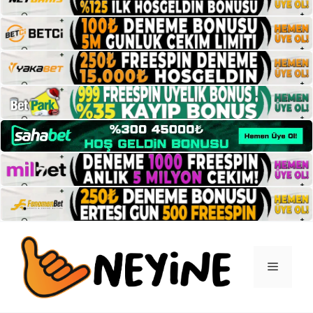
İçeriğe
atla
Menü