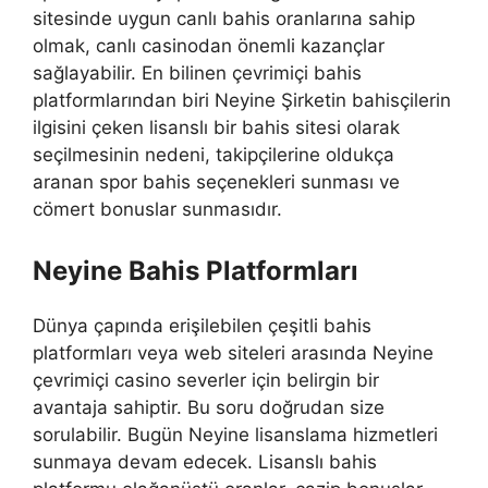
sitesinde uygun canlı bahis oranlarına sahip
olmak, canlı casinodan önemli kazançlar
sağlayabilir. En bilinen çevrimiçi bahis
platformlarından biri Neyine Şirketin bahisçilerin
ilgisini çeken lisanslı bir bahis sitesi olarak
seçilmesinin nedeni, takipçilerine oldukça
aranan spor bahis seçenekleri sunması ve
cömert bonuslar sunmasıdır.
Neyine Bahis Platformları
Dünya çapında erişilebilen çeşitli bahis
platformları veya web siteleri arasında Neyine
çevrimiçi casino severler için belirgin bir
avantaja sahiptir. Bu soru doğrudan size
sorulabilir. Bugün Neyine lisanslama hizmetleri
sunmaya devam edecek. Lisanslı bahis