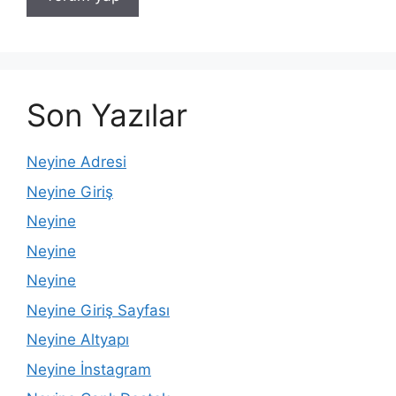
Son Yazılar
Neyine Adresi
Neyine Giriş
Neyine
Neyine
Neyine
Neyine Giriş Sayfası
Neyine Altyapı
Neyine İnstagram