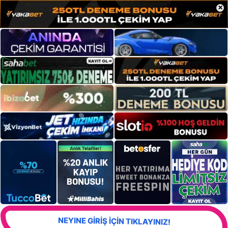
×
NEYINE GİRİŞ İÇİN TIKLAYINIZ!