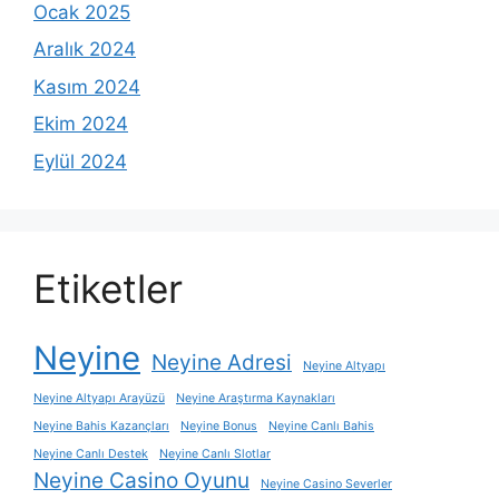
Ocak 2025
Aralık 2024
Kasım 2024
Ekim 2024
Eylül 2024
Etiketler
Neyine
Neyine Adresi
Neyine Altyapı
Neyine Altyapı Arayüzü
Neyine Araştırma Kaynakları
Neyine Bahis Kazançları
Neyine Bonus
Neyine Canlı Bahis
Neyine Canlı Destek
Neyine Canlı Slotlar
Neyine Casino Oyunu
Neyine Casino Severler