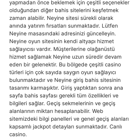
yapmadan önce beklemek için çeşitli seçenekler
olduğundan diğer bahis sitelerini keşfetmek
zaman alabilir. Neyine sitesi sürekli olarak
anında yatırım fırsatları sunmaktadır. Lütfen
Neyine masasındaki adresinizi güncelleyin.
Neyine oyun sitesinin kendi altyapı hizmet
sağlayıcısı vardır. Müşterilerine olağanüstü
hizmet sağlamak Neyine uzun süredir devam
eden bir gelenektir. Bu bölgede çeşitli casino
türleri için çok sayıda saygın oyun sağlayıcı
bulunmaktadır ve Neyine giriş bahis sitesinin
tasarımı karmaşıktır. Giriş yaptıktan sonra ana
sayfa bahis sayfası gerekli tüm özellikleri ve
bilgileri sağlar. Geçiş sekmelerinin ve geçiş
alanlarının miktarı hesaplanabilir. Web
sitemizdeki bilgi panelleri ve genel geçiş alanları
kapsamlı jackpot detayları sunmaktadır. Canlı
casino.