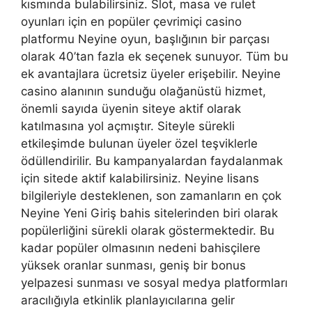
kısmında bulabilirsiniz. Slot, masa ve rulet
oyunları için en popüler çevrimiçi casino
platformu Neyine oyun, başlığının bir parçası
olarak 40’tan fazla ek seçenek sunuyor. Tüm bu
ek avantajlara ücretsiz üyeler erişebilir. Neyine
casino alanının sunduğu olağanüstü hizmet,
önemli sayıda üyenin siteye aktif olarak
katılmasına yol açmıştır. Siteyle sürekli
etkileşimde bulunan üyeler özel teşviklerle
ödüllendirilir. Bu kampanyalardan faydalanmak
için sitede aktif kalabilirsiniz. Neyine lisans
bilgileriyle desteklenen, son zamanların en çok
Neyine Yeni Giriş bahis sitelerinden biri olarak
popülerliğini sürekli olarak göstermektedir. Bu
kadar popüler olmasının nedeni bahisçilere
yüksek oranlar sunması, geniş bir bonus
yelpazesi sunması ve sosyal medya platformları
aracılığıyla etkinlik planlayıcılarına gelir