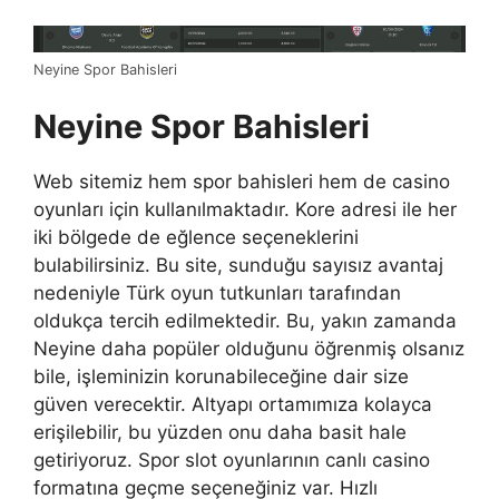
Neyine Spor Bahisleri
Neyine Spor Bahisleri
Web sitemiz hem spor bahisleri hem de casino
oyunları için kullanılmaktadır. Kore adresi ile her
iki bölgede de eğlence seçeneklerini
bulabilirsiniz. Bu site, sunduğu sayısız avantaj
nedeniyle Türk oyun tutkunları tarafından
oldukça tercih edilmektedir. Bu, yakın zamanda
Neyine daha popüler olduğunu öğrenmiş olsanız
bile, işleminizin korunabileceğine dair size
güven verecektir. Altyapı ortamımıza kolayca
erişilebilir, bu yüzden onu daha basit hale
getiriyoruz. Spor slot oyunlarının canlı casino
formatına geçme seçeneğiniz var. Hızlı