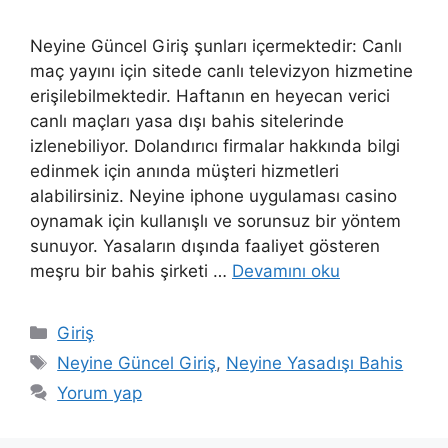
Neyine Güncel Giriş şunları içermektedir: Canlı
maç yayını için sitede canlı televizyon hizmetine
erişilebilmektedir. Haftanın en heyecan verici
canlı maçları yasa dışı bahis sitelerinde
izlenebiliyor. Dolandırıcı firmalar hakkında bilgi
edinmek için anında müşteri hizmetleri
alabilirsiniz. Neyine iphone uygulaması casino
oynamak için kullanışlı ve sorunsuz bir yöntem
sunuyor. Yasaların dışında faaliyet gösteren
meşru bir bahis şirketi …
Devamını oku
Kategoriler
Giriş
Etiketler
Neyine Güncel Giriş
,
Neyine Yasadışı Bahis
Yorum yap