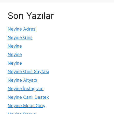
Son Yazılar
Neyine Adresi
Neyine Giriş
Neyine
Neyine
Neyine
Neyine Giriş Sayfası
Neyine Altyapı
Neyine İnstagram
Neyine Canlı Destek
Neyine Mobil Giriş