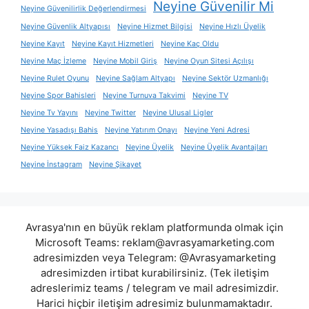
Neyine Güvenilir Mi
Neyine Güvenilirlik Değerlendirmesi
Neyine Güvenlik Altyapısı
Neyine Hizmet Bilgisi
Neyine Hızlı Üyelik
Neyine Kayıt
Neyine Kayıt Hizmetleri
Neyine Kaç Oldu
Neyine Maç İzleme
Neyine Mobil Giriş
Neyine Oyun Sitesi Açılışı
Neyine Rulet Oyunu
Neyine Sağlam Altyapı
Neyine Sektör Uzmanlığı
Neyine Spor Bahisleri
Neyine Turnuva Takvimi
Neyine TV
Neyine Tv Yayını
Neyine Twitter
Neyine Ulusal Ligler
Neyine Yasadışı Bahis
Neyine Yatırım Onayı
Neyine Yeni Adresi
Neyine Yüksek Faiz Kazancı
Neyine Üyelik
Neyine Üyelik Avantajları
Neyine İnstagram
Neyine Şikayet
Avrasya'nın en büyük reklam platformunda olmak için
Microsoft Teams:
reklam@avrasyamarketing.com
adresimizden veya Telegram: @Avrasyamarketing
adresimizden irtibat kurabilirsiniz. (Tek iletişim
adreslerimiz teams / telegram ve mail adresimizdir.
Harici hiçbir iletişim adresimiz bulunmamaktadır.