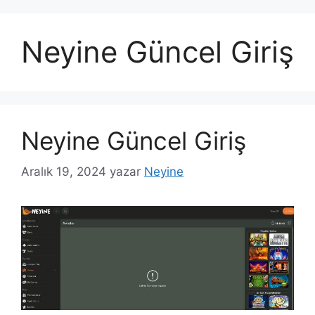
Neyine Güncel Giriş
Neyine Güncel Giriş
Aralık 19, 2024
yazar
Neyine