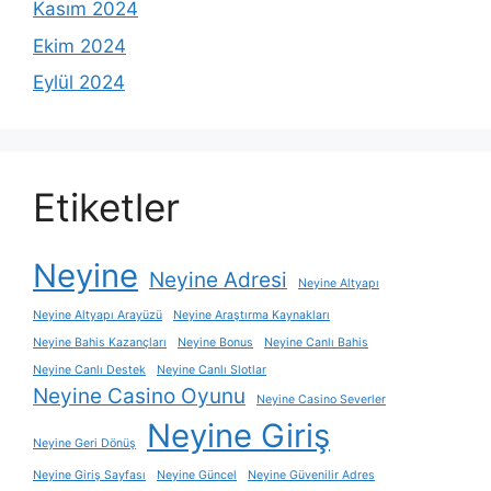
Kasım 2024
Ekim 2024
Eylül 2024
Etiketler
Neyine
Neyine Adresi
Neyine Altyapı
Neyine Altyapı Arayüzü
Neyine Araştırma Kaynakları
Neyine Bahis Kazançları
Neyine Bonus
Neyine Canlı Bahis
Neyine Canlı Destek
Neyine Canlı Slotlar
Neyine Casino Oyunu
Neyine Casino Severler
Neyine Giriş
Neyine Geri Dönüş
Neyine Giriş Sayfası
Neyine Güncel
Neyine Güvenilir Adres