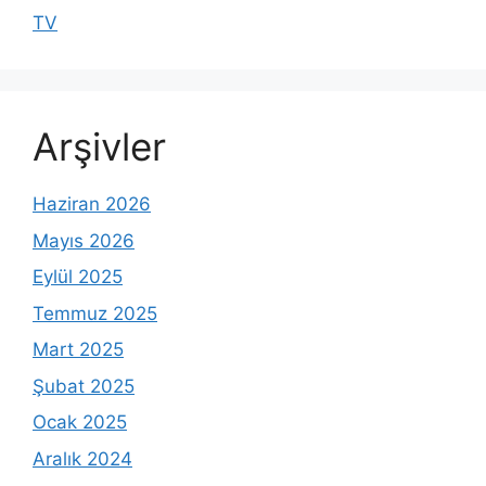
TV
Arşivler
Haziran 2026
Mayıs 2026
Eylül 2025
Temmuz 2025
Mart 2025
Şubat 2025
Ocak 2025
Aralık 2024