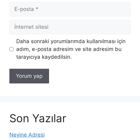
E-
posta
İnternet
sitesi
Daha sonraki yorumlarımda kullanılması için
adım, e-posta adresim ve site adresim bu
tarayıcıya kaydedilsin.
Son Yazılar
Neyine Adresi