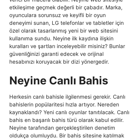
etkileşime geçmek değerli bir çabadır. Marka,
oyunculara sorunsuz ve keyifli bir oyun
deneyimi sunan, LG telefonlar ve tabletler için
özel olarak tasarlanmış yeni bir web sitesini
kullanıma sundu. Neyine ilk kaydına ilişkin
kuralları ve şartları inceleyebilir misiniz? Bunlar
güvenliğinizi garanti edecek ve orijinal
hesabınızı koruyacak bir dizi yönergedir.
Neyine Canlı Bahis
Herkesin canlı bahisle ilgilenmesi gerekir. Canlı
bahislerin popülaritesi hızla artıyor. Nereden
kaynaklandı? Yeni canlı oyunlar tanıtılacak. Canlı
bahis en başarılı bahis türü olarak kabul edilir.
Neyine tarafından gerçekleştirilen denetim
oldukça olumluydu. Bir bahis sitesine katılmak