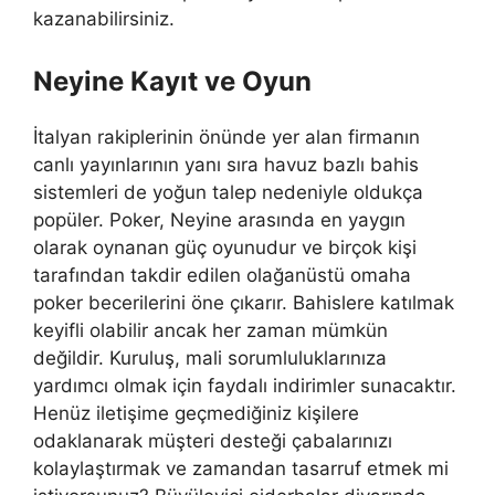
kazanabilirsiniz.
Neyine Kayıt ve Oyun
İtalyan rakiplerinin önünde yer alan firmanın
canlı yayınlarının yanı sıra havuz bazlı bahis
sistemleri de yoğun talep nedeniyle oldukça
popüler. Poker, Neyine arasında en yaygın
olarak oynanan güç oyunudur ve birçok kişi
tarafından takdir edilen olağanüstü omaha
poker becerilerini öne çıkarır. Bahislere katılmak
keyifli olabilir ancak her zaman mümkün
değildir. Kuruluş, mali sorumluluklarınıza
yardımcı olmak için faydalı indirimler sunacaktır.
Henüz iletişime geçmediğiniz kişilere
odaklanarak müşteri desteği çabalarınızı
kolaylaştırmak ve zamandan tasarruf etmek mi