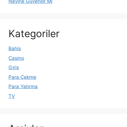
Neyine Güvenilir Mi
Kategoriler
Bahis
Casino
Giriş
Para Çekme
Para Yatırma
TV