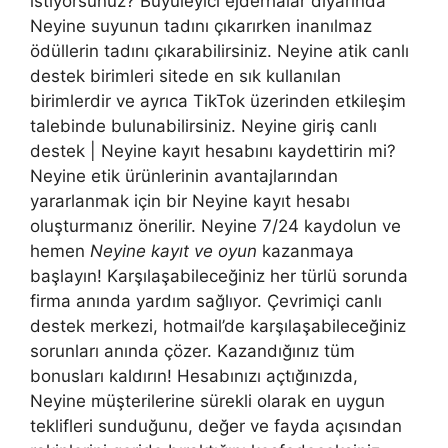
istiyorsunuz? Büyüleyici ejderhalar diyarında
Neyine suyunun tadını çıkarırken inanılmaz
ödüllerin tadını çıkarabilirsiniz. Neyine atik canlı
destek birimleri sitede en sık kullanılan
birimlerdir ve ayrıca TikTok üzerinden etkileşim
talebinde bulunabilirsiniz. Neyine giriş canlı
destek | Neyine kayıt hesabını kaydettirin mi?
Neyine etik ürünlerinin avantajlarından
yararlanmak için bir Neyine kayıt hesabı
oluşturmanız önerilir. Neyine 7/24 kaydolun ve
hemen
Neyine kayıt ve oyun
kazanmaya
başlayın! Karşılaşabileceğiniz her türlü sorunda
firma anında yardım sağlıyor. Çevrimiçi canlı
destek merkezi, hotmail’de karşılaşabileceğiniz
sorunları anında çözer. Kazandığınız tüm
bonusları kaldırın! Hesabınızı açtığınızda,
Neyine müşterilerine sürekli olarak en uygun
teklifleri sunduğunu, değer ve fayda açısından